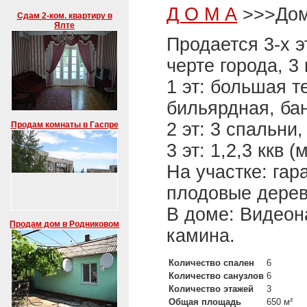
Д О М А
>>>Дом 
Сдам 2-ком. квартиру в
Ялте
Продается 3-х 
черте города, 3 
1 эт: большая т
бильярдная, бан
2 эт: 3 спальни
Продам комнаты в Гаспре
3 эт: 1,2,3 ккв 
На участке: гар
плодовые дерев
В доме: Видеон
Продам дом в Родниковом
камина.
Количество спален
6
Количество санузлов
6
Количество этажей
3
Общая площадь
650 м²