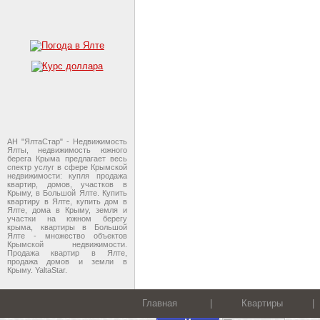
АН "ЯлтаСтар" - Недвижимость
Ялты, недвижимость южного
берега Крыма предлагает весь
спектр услуг в сфере Крымской
недвижимости: купля продажа
квартир, домов, участков в
Крыму, в Большой Ялте. Купить
квартиру в Ялте, купить дом в
Ялте, дома в Крыму, земля и
участки на южном берегу
крыма, квартиры в Большой
Ялте - множество объектов
Крымской недвижимости.
Продажа квартир в Ялте,
продажа домов и земли в
Крыму. YaltaStar.
Главная
|
Квартиры
|