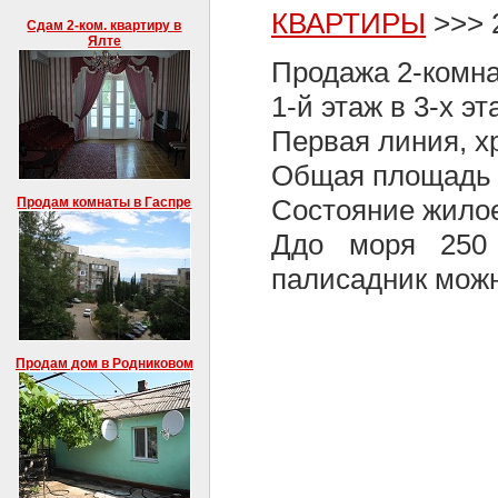
КВАРТИРЫ
>>> 2
Сдам 2-ком. квартиру в
Ялте
Продажа 2-комна
1-й этаж в 3-х э
Первая линия, х
Общая площадь 4
Состояние жило
Продам комнаты в Гаспре
Ддо моря 250 
палисадник можн
Продам дом в Родниковом