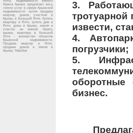
Ялты, недвижимость южного
3. Работаю
берега Крыма предлагает весь
спектр услуг в сфере Крымской
недвижимости: купля продажа
тротуарной 
квартир, домов, участков в
Крыму, в Большой Ялте. Купить
квартиру в Ялте, купить дом в
извести, ста
Ялте, дома в Крыму, земля и
участки на южном берегу
крыма, квартиры в Большой
4. Автопар
Ялте - множество объектов
Крымской недвижимости.
Продажа квартир в Ялте,
погрузчики;
продажа домов и земли в
Крыму. YaltaStar.
5. Инфра
телекоммун
оборотные 
бизнес.
Предлагает