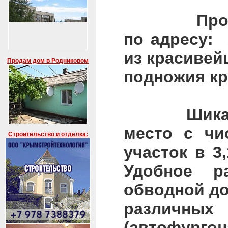
Производс
по адресу: 
из красивей
Продам дом в Родниковом
подножия кр
Шикарный 
место с чи
Строительство и отделка:
участок в 3
Удобное р
обводной до
различны
(автофурго