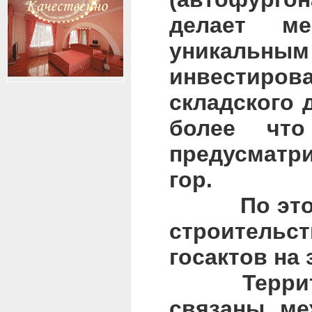
делает ме
уникальн
инвестирова
складского 
более что
предусматр
гор.
По этому п
строительс
госактов на
Территория
связаны ме